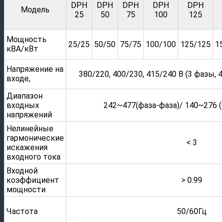
DPH
DPH
DPH
DPH
DPH
Модель
25
50
75
100
125
Мощность
25/25
50/50
75/75
100/100
125/125
1
кВА/кВт
Напряжение на
380/220, 400/230, 415/240 В (3 фазы,
входе,
Диапазон
входных
242~477(фаза-фаза)/ 140~276 
напряжений
Нелинейные
гармонические
< 3
искажения
входного тока
Входной
коэффициент
> 0.99
мощности
Частота
50/60Гц